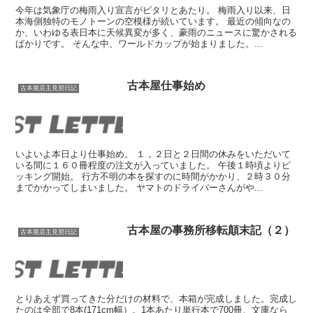
今年は気象庁の梅雨入り宣言がピタリとあたり。 梅雨入り以来、日
本海側独特のモノトーンの空模様が続いています。 最近の傾向なの
か、いわゆる表日本に天候異変が多く、豪雨のニュースに驚かされる
ばかりです。 そんな中、ワールドカップが始まりました。...
古本屋仕事始め
古本屋店主見習日記
いよいよ本日より仕事始め。 １，２日と２日間の休みをいただいて
いる間に１６０冊程度の注文が入っていました。 午後１時頃よりピ
ッキング開始。 行方不明の本を探すのに時間がかかり、２時３０分
までかかってしまいました。 ヤマトのドライバーさんがや...
古本屋の事務所移転顛末記（２）
古本屋店主見習日記
とりあえず買ってきた分だけの材料で、本箱が完成しました。完成し
たのは全部で8本(171cm幅）。1本あたり単行本で700冊、文庫なら