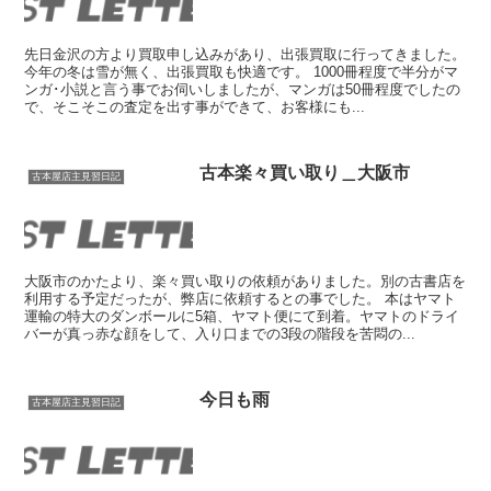
先日金沢の方より買取申し込みがあり、出張買取に行ってきました。
今年の冬は雪が無く、出張買取も快適です。 1000冊程度で半分がマ
ンガ･小説と言う事でお伺いしましたが、マンガは50冊程度でしたの
で、そこそこの査定を出す事ができて、お客様にも...
古本楽々買い取り＿大阪市
古本屋店主見習日記
大阪市のかたより、楽々買い取りの依頼がありました。別の古書店を
利用する予定だったが、弊店に依頼するとの事でした。 本はヤマト
運輸の特大のダンボールに5箱、ヤマト便にて到着。ヤマトのドライ
バーが真っ赤な顔をして、入り口までの3段の階段を苦悶の...
今日も雨
古本屋店主見習日記