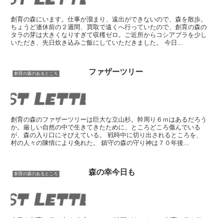
創育の森にいます。仕事が溜まり、遠出ができないので、森を散歩。
ちょうど連休前の２週間、買取で遠くへ行っていたので、創育の森の
タラの芽は大きくなりすぎて収穫ゼロ。ご近所からコシアブラを少し
いただき、先日炊き込みご飯にしていただきました。 今日...
ファザーツリー
創育の森のあるところ
創育の森のファザーツリーは巨大な立山杉。幹周り６ｍはあるだろう
か。厳しい自然の中で生きてきたために、ところどころ傷んでいる
が、森の入り口にそびえている。 戦時中に切り出されるところを、
村の人々の陳情により免れた。 鎮守の森の守り神は７０年後...
森の幸今日も
創育の森のあるところ