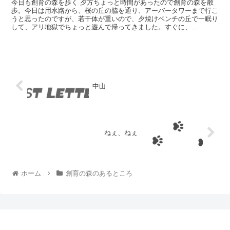
今日も創育の森を歩く 夕方ちょっと時間があったので創育の森を散
歩。今日は用水路から、桜の丘の脇を通り、アーバータワーまで行こ
うと思ったのですが、若干体が重いので、夕焼けベンチの丘で一眠り
して、アリ地獄でちょっと遊んで帰ってきました。すぐに、...
中山
ねぇ、ねぇ
ホーム
創育の森のあるところ