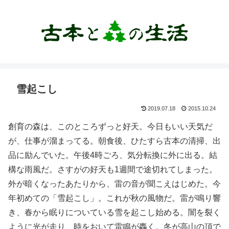
雪起こし
2019.07.18
2015.10.24
創育の森は、このところずっと好天。今日もいい天気だ
が、仕事が溜まってる。朝食後、ひたすら古本の清掃、出
品に励んでいた。午後4時ごろ、気分転換に外に出る。結
構な雨風だ。さすがの好天も1週間で途切れてしまった。
外が暗くなったあたりから、雷の音が聞こえはじめた。今
年初めての「雪起こし」。これが秋の風物だ。雷が鳴り響
き、春から眠りについている雪を起こし始める。闇を裂く
ように光が走り、時をおいて雷鳴が轟く。冬が高山の頂で