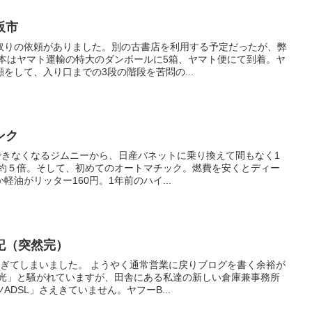
阪市
取りの依頼がありました。別の古書店を利用する予定だったが、弊
 本はヤマト運輸の特大のダンボールに5箱、ヤマト便にて到着。ヤ
をして、入り口までの3段の階段を苦悶の...
ンク
できなくなるジムニーから、日産バネットに乗り換えて間もなく1
と約５倍。そして、初めてのオートマチック。燃費を安くとディー
油がリッター160円。1年前のハイ...
記（突然完）
過ぎてしまいました。 ようやく通常営業に戻りブログを書く余裕が
「光」と騒がれていますが、田舎にある私達の新しい倉庫兼事務所
DSL」さえきていません。ヤフーB...