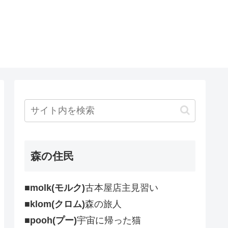
森の住民
■molk(モルク)
古本屋店主見習い
■klom(クロム)
森の旅人
■pooh(プー)
宇宙に帰った猫