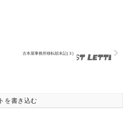
）
古本屋事務所移転顛末記(３)
トを書き込む