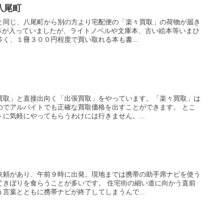
八尾町
と同じ、八尾町から別の方より宅配便の「楽々買取」の荷物が届き
の本が入っていましたが、ライトノベルや文庫本、古い絵本等いまひ
く、１冊３００円程度で買い取れる本も書...
買取」と直接出向く「出張買取」をやっています。「楽々買取」は
のでアルバイトでも正確な買取価格を出すことができます。 とこ
に気軽にやってもらうわけには行きません。...
依頼があり、午前９時に出発。現地までは携帯の助手席ナビを使う
てきぼりを食らうことが多いです。 住宅街の細い道に向かう直前
言葉とともに携帯ナビが終了してしまうんで...