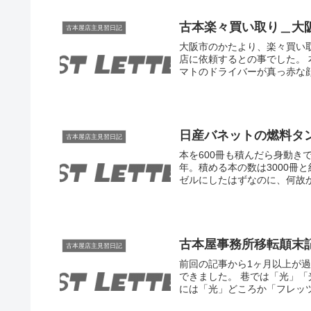
古本楽々買い取り＿大
古本屋店主見習日記
大阪市のかたより、楽々買い
店に依頼するとの事でした。
マトのドライバーが真っ赤な顔
日産バネットの燃料タ
古本屋店主見習日記
本を600冊も積んだら身動き
年。積める本の数は3000冊
ゼルにしたはずなのに、何故か軽
古本屋事務所移転顛末
古本屋店主見習日記
前回の記事から1ヶ月以上が
できました。 巷では「光」
には「光」どころか「フレッツA