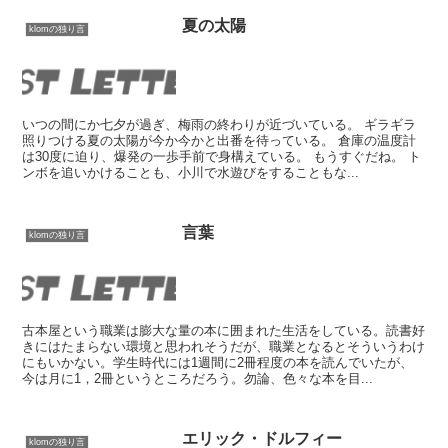
夏の太陽
klomの独り言
いつの間にか七夕が過ぎ、梅雨の終わりが近づいている。 ギラギラ
照りつける夏の太陽が今か今かと出番を待っている。 倉庫の温度計
は30度に迫り、爆発の一歩手前で身構えている。 もうすぐだね。 ト
ンボを追いかけることも、小川で水遊びをすることもな...
言葉
klomの独り言
古本屋という職業は膨大な量の本に囲まれた生活をしている。読書好
きにはたまらない環境と思われそうだが、職業となるとそういうわけ
にもいかない。学生時代には1週間に2冊程度の本を読んでいたが、
今は月に1，2冊というところだろう。勿論、色々な本を目...
エリック・ドルフィー
klomの独り言