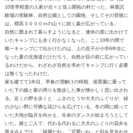
10世帯程度の人家が点々と並ぶ開拓の村だった。林業試
験場の実験林、自然公園としての園地、そしてその背後に
は、標高３０００ｍの山々に続く森が広がっている。
自然に囲まれて暮らすようになると、連休の度に出かけて
いたキャンプにも全く行かなくなった。ここ10年の間で
唯一キャンプにで出かけたのは、上の息子が小学6年生に
なった夏の北海道だけだろう。自然が目の前に広がってい
るわけだから、わざわざ自然を求めてキャンプに行く必要
は無くなったわけだ。
家を建てて1年目、早春の雪解けの時期、保育園に通って
いた下の娘と家の周りを散歩した事が懐かしく思い出され
る。近くの野を歩くと、ふきのとうや大犬のふぐりが、緑
の少ない野に可憐な花びらを広げている。冬の間に眠って
いた大地が臨月を向かえ、生命のダンスが始まろうとして
いた。娘と二人で、代わる代わるに大犬のふぐりの花弁を
覗き込んでは、「綺麗だね」「可愛いね」と顔を見合わせ