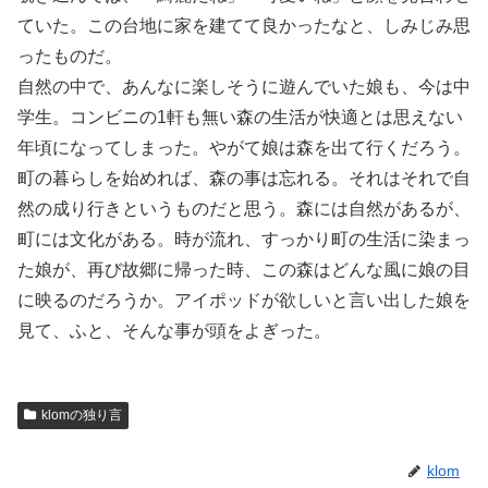
ていた。この台地に家を建てて良かったなと、しみじみ思
ったものだ。
自然の中で、あんなに楽しそうに遊んでいた娘も、今は中
学生。コンビニの1軒も無い森の生活が快適とは思えない
年頃になってしまった。やがて娘は森を出て行くだろう。
町の暮らしを始めれば、森の事は忘れる。それはそれで自
然の成り行きというものだと思う。森には自然があるが、
町には文化がある。時が流れ、すっかり町の生活に染まっ
た娘が、再び故郷に帰った時、この森はどんな風に娘の目
に映るのだろうか。アイポッドが欲しいと言い出した娘を
見て、ふと、そんな事が頭をよぎった。
klomの独り言
klom