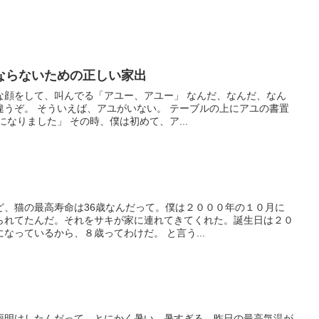
ならないための正しい家出
な顔をして、叫んでる「アユー、アユー」 なんだ、なんだ、なん
違うぞ。 そういえば、アユがいない。 テーブルの上にアユの書置
なりました」 その時、僕は初めて、ア...
ど、猫の最高寿命は36歳なんだって。僕は２０００年の１０月に
られてたんだ。それをサキが家に連れてきてくれた。誕生日は２０
なっているから、８歳ってわけだ。 と言う...
雨明けしたんだって。とにかく暑い。暑すぎる。昨日の最高気温が