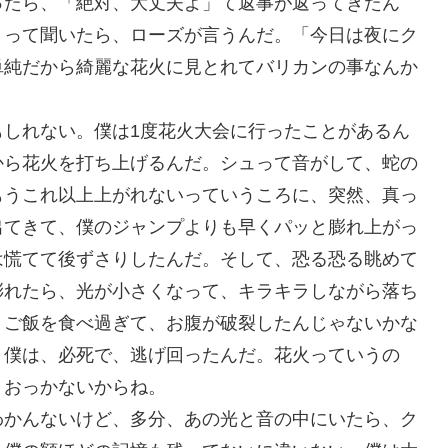
ったら、「絶対、大丈夫よ」て返事が返ってきたん
」って聞いたら、ローズが言うんだ。「今日は夜にク
単純だから綺麗な花火に見とれてバリカンの事なんか
もしれない。僕は1度花火大会に行ったことがあるん
から花火を打ち上げるんだ。シュって音がして、蛇の
もうこれ以上上がれないっていうころに、突然、真っ
出てきて、僕のジャンプよりも早くパッと膨れ上がっ
は慌てて後ずさりしたんだ。そして、恐る恐る眺めて
膨れたら、光が小さくなって、キラキラしながら落ち
、ご飯を食べ過ぎて、お腹が破裂したんじゃないかな
。僕は、必死で、逃げ回ったんだ。花火っていうの
、おっかないからね。
わかんないけど、多分、あの光と音の中にいたら、ク