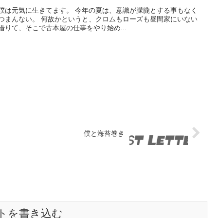
 僕は元気に生きてます。 今年の夏は、意識が朦朧とする事もなく
とつまんない。 何故かというと、クロムもローズも昼間家にいない
借りて、そこで古本屋の仕事をやり始め...
僕と海苔巻き
トを書き込む