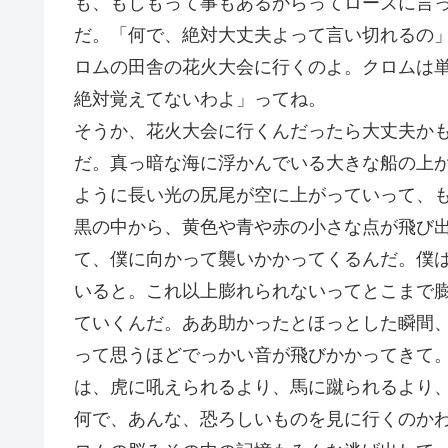
も、もしもって事もあるからってローズに言
だ。「何で、絶対大丈夫よって言い切れるの
ロムの田舎の花火大会に行くのよ。クロムは
絶対覚えてないわよ」ってね。
そうか、花火大会に行くんだったら大丈夫か
だ。真っ暗な海に浮かんでいる大きな船の上
ように長い光の尻尾が空に上がっていって、
黒の中から、黄色や青や赤の小さな点が飛び
て、僕に向かって襲いかかってくるんだ。僕
いると。これ以上膨れられないってとこまで
ていくんだ。ああ助かったとほっとした瞬間
って思うほどでっかい音が飛びかかってきて
は、虎に吼えられるより、馬に蹴られるより
何で、あんな、恐ろしいものを見に行くのか