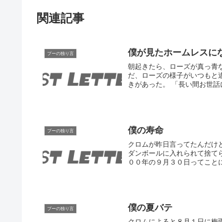
関連記事
僕が見たホームレスに
プーの独り言
朝起きたら、ローズが真っ青
だ、ローズの様子がいつもと
きがあった。 「長い間お世話に
僕の寿命
プーの独り言
クロムが昨日言ってたんだけ
ダンボールに入れられて捨て
００年の９月３０日ってことに
僕の夏バテ
プーの独り言
クロムによると８月１日に梅