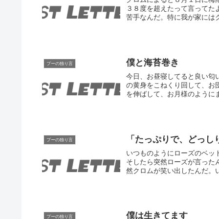
３８度を超えたって言ってた
苦手なんだ。特に我が家にはク
僕と海苔巻き
プーの独り言
今日、お昼寝してると良い匂
の黄身をこねくり回して、お
を伸ばして、お月様のようにま
「たっぷりで、どっし
プーの独り言
いつものようにローズのベッ
そしたら突然ローズが言った
然クロムが笑い出したんだ。い
僕は生きてます
プーの独り言