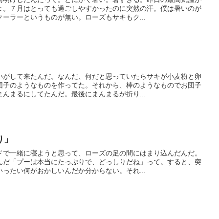
よ。７月はとっても過ごしやすかったのに突然の汗。僕は暑いのが
ーラーというものが無い。ローズもサキもク...
いがして来たんだ。なんだ、何だと思っていたらサキが小麦粉と卵
団子のようなものを作ってた。それから、棒のようなものでお団子
んまるにしてたんだ。最後にまんまるが折り...
り」
ドで一緒に寝ようと思って、ローズの足の間にはまり込んだんだ。
んだ「プーは本当にたっぷりで、どっしりだね」って。すると、突
ったい何がおかしいんだか分からない。それ...