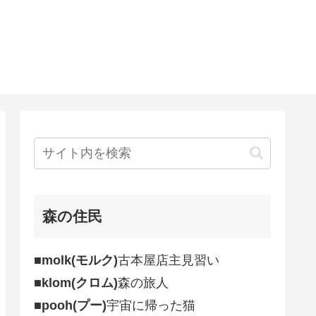
森の住民
■molk(モルク)
古本屋店主見習い
■klom(クロム)
森の旅人
■pooh(プー)
宇宙に帰った猫