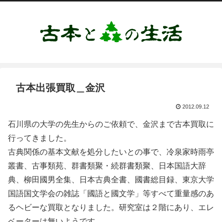
古本出張買取＿金沢
2012.09.12
石川県の大学の先生からのご依頼で、金沢まで古本買取に
行ってきました。
古典関係の基本文献を処分したいとの事で、冷泉家時雨亭
叢書、古事類苑、群書類聚・続群書類聚、日本国語大辞
典、柳田國男全集、日本古典全書、國書総目録、東京大学
国語国文学会の雑誌「國語と國文学」等すべて重量感のあ
るヘビーな買取となりました。研究室は２階にあり、エレ
ベーターは無いようです。