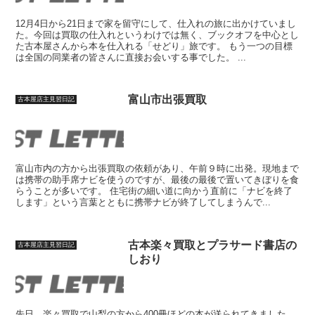
12月4日から21日まで家を留守にして、仕入れの旅に出かけていまし
た。今回は買取の仕入れというわけでは無く、ブックオフを中心とし
た古本屋さんから本を仕入れる「せどり」旅です。 もう一つの目標
は全国の同業者の皆さんに直接お会いする事でした。 ...
富山市出張買取
古本屋店主見習日記
富山市内の方から出張買取の依頼があり、午前９時に出発。現地まで
は携帯の助手席ナビを使うのですが、最後の最後で置いてきぼりを食
らうことが多いです。 住宅街の細い道に向かう直前に「ナビを終了
します」という言葉とともに携帯ナビが終了してしまうんで...
古本楽々買取とプラサード書店の
古本屋店主見習日記
しおり
先日、楽々買取で山梨の方から400冊ほどの本が送られてきました。